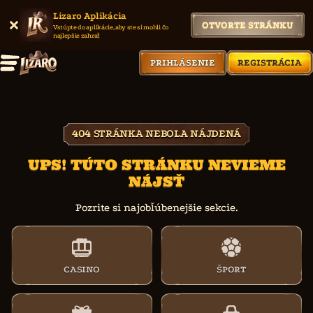
Lizaro Aplikácia
OTVORTE STRÁNKU
Vstúpte do aplikácie, aby ste si mohli čo
najlepšie zahrať
PRIHLÁSENIE
REGISTRÁCIA
404 STRÁNKA NEBOLA NÁJDENÁ
UPS! TÚTO STRÁNKU NEVIEME
NÁJSŤ
Pozrite si najobľúbenejšie sekcie.
CASINO
ŠPORT