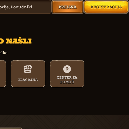
orije, Ponudniki
PRIJAVA
REGISTRACIJA
O NAŠLI
elke.
CENTER ZA
BLAGAJNA
POMOČ