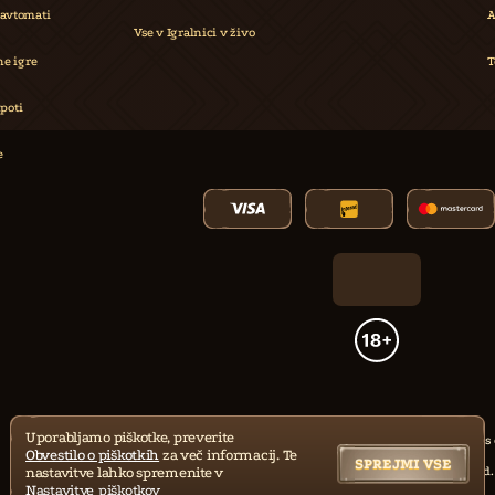
 avtomati
A
Vse v Igralnici v živo
e igre
T
kpoti
e
Uporabljamo piškotke, preverite
Gambling can be addictive. Play responsibly. Lizaro.com only accepts 
Obvestilo o piškotkih
za več informacij. Te
SPREJMI VSE
nastavitve lahko spremenite v
2026 © Lizaro.com All rights reserved.
Nastavitve piškotkov