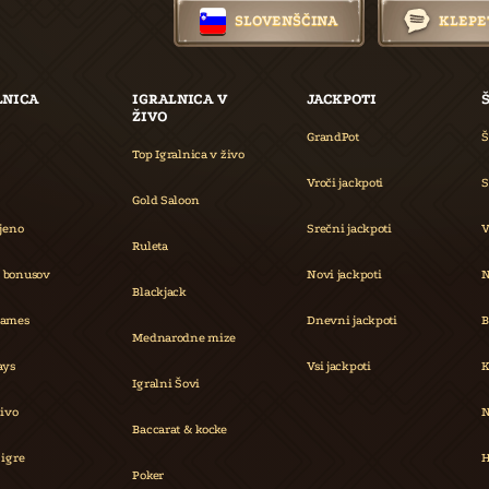
SLOVENŠČINA
KLEPET
LNICA
IGRALNICA V
JACKPOTI
ŽIVO
GrandPot
Š
Top Igralnica v živo
Vroči jackpoti
S
Gold Saloon
ljeno
Srečni jackpoti
V
Ruleta
 bonusov
Novi jackpoti
N
Blackjack
games
Dnevni jackpoti
B
Mednarodne mize
ays
Vsi jackpoti
K
Igralni Šovi
živo
N
Baccarat & kocke
 igre
H
Poker