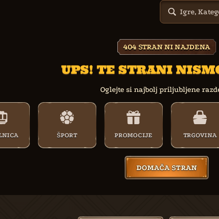
Igre, Kateg
404 STRAN NI NAJDENA
UPS! TE STRANI NISM
Oglejte si najbolj priljubljene razd
LNICA
ŠPORT
PROMOCIJE
TRGOVINA
DOMAČA STRAN