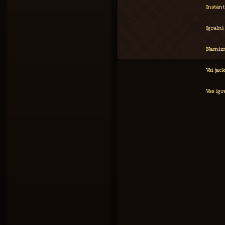
Instant
Igralni
Namizn
Vsi jac
Vse igr