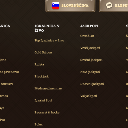
SLOVENŠČINA
KLEPET
LNICA
IGRALNICA V
JACKPOTI
ŽIVO
GrandPot
Š
Top Igralnica v živo
Vroči jackpoti
S
Gold Saloon
ljeno
Srečni jackpoti
V
Ruleta
no prvenstvo
Novi jackpoti
N
Blackjack
 bonusov
Dnevni jackpoti
B
Mednarodne mize
games
Vsi jackpoti
K
Igralni Šovi
ays
N
Baccarat & kocke
živo
H
Poker