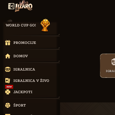
WORLD CUP GO!
PROMOCIJE
DOMOV
IGRALNICA
IGRA
IGRALNICA V ŽIVO
NEW
JACKPOTI
ŠPORT