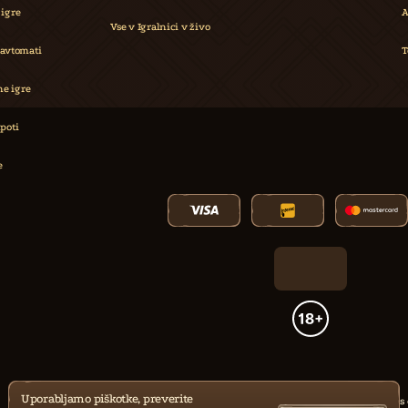
 igre
A
Vse v Igralnici v živo
 avtomati
T
e igre
kpoti
e
Uporabljamo piškotke, preverite
Gambling can be addictive. Play responsibly. Lizaro.com only accepts 