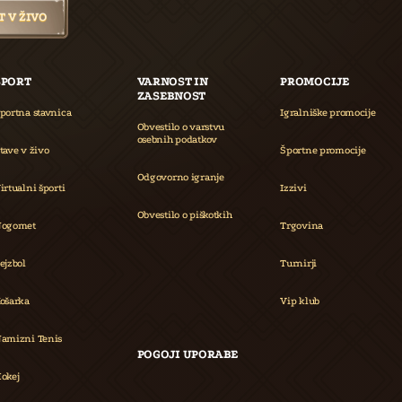
 V ŽIVO
ŠPORT
VARNOST IN
PROMOCIJE
ZASEBNOST
portna stavnica
Igralniške promocije
Obvestilo o varstvu
osebnih podatkov
tave v živo
Športne promocije
Odgovorno igranje
irtualni športi
Izzivi
Obvestilo o piškotkih
ogomet
Trgovina
ejzbol
Turnirji
ošarka
Vip klub
amizni Tenis
POGOJI UPORABE
okej