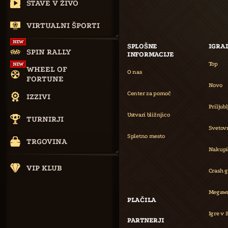
STAVE V ŽIVO
VIRTUALNI ŠPORTI
NEW
SPLOŠNE
IGRA
SPIN RALLY
INFORMACIJE
Top
NEW
WHEEL OF
O nas
FORTUNE
Novo
Center za pomoč
IZZIVI
Priljub
Ustvari bližnjico
TURNIRJI
Svetov
Spletno mesto
TRGOVINA
Nakupi
VIP KLUB
Crash 
Megaw
PLAČILA
Igre v 
PARTNERJI