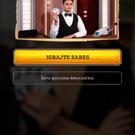
IGRAJTE ZARES
Žal ta igra nima demo načina.