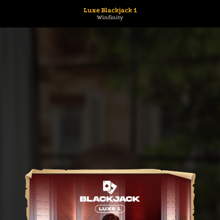
Luxe Blackjack 1
Winfinity