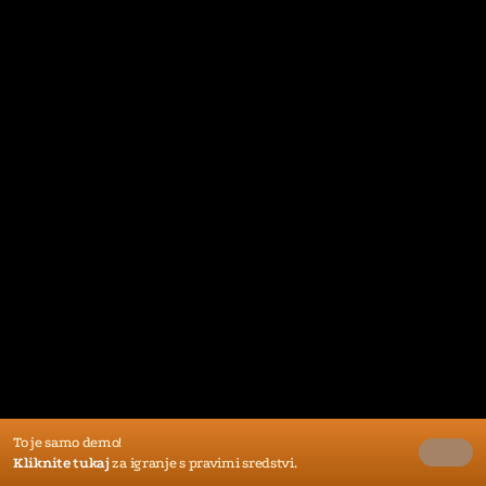
To je samo demo!
Kliknite tukaj
za igranje s pravimi sredstvi.