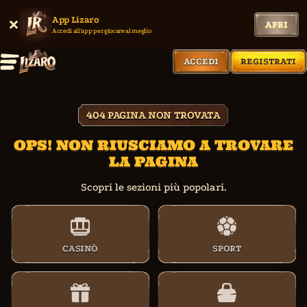
App Lizaro
APRI
Accedi all'app per giocare al meglio
ACCEDI
REGISTRATI
404 PAGINA NON TROVATA
OPS! NON RIUSCIAMO A TROVARE
LA PAGINA
Scopri le sezioni più popolari.
CASINÒ
SPORT