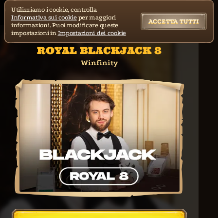
Utilizziamo i cookie, controlla
Informativa sui cookie
per maggiori
ACCETTA TUTTI
informazioni. Puoi modificare queste
impostazioni in
Impostazioni dei cookie
ROYAL BLACKJACK 8
Winfinity