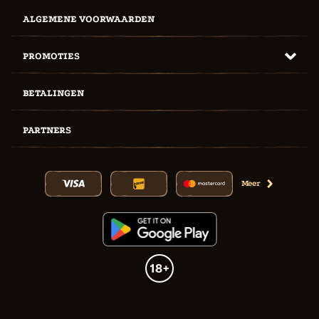
ALGEMENE VOORWAARDEN
PROMOTIES
BETALINGEN
PARTNERS
Meer