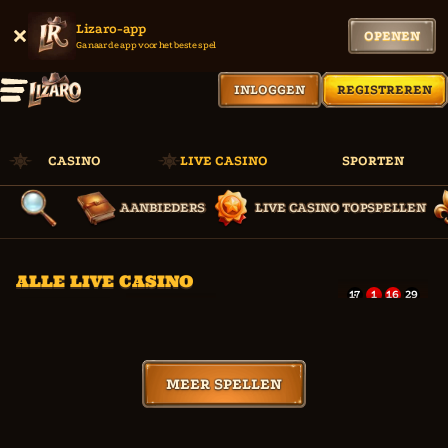
Lizaro-app
OPENEN
Ga naar de app voor het beste spel
INLOGGEN
REGISTREREN
CASINO
LIVE CASINO
SPORTEN
AANBIEDERS
LIVE CASINO TOPSPELLEN
ALLE LIVE CASINO
17
1
16
29
P
P
T
P
T
T
P
B
NIEUW
NIEUW
6 / 7
€ 0,20
- € 500
€ 0,10
3
34
29
36
22
12
35
16
13
9
14
1
31
10
34
23
2 / 7
- € 10.000
€ 100,00
€ 0,20
€ 0,10
€ 0,20
T
P
B
P
T
B
B
B
- € 5.000
- € 10.000
- € 10.000
- € 10.000
€ 0,10
€ 0,10
€ 50,00
€ 0,10
6
6
31
36
29
20
36
4
15
10
13
13
29
29
17
21
31
30
15
26
5 / 7
- € 20.000
- € 20.000
- € 5.000
- € 20.000
P
T
B
T
B
P
B
P
22
33
15
11
25
7
9
12
NIEUW
NIEUW
357 / 800
€ 50,00
34
€ 0,10
6
10
1
15
32
25
26
31
30
23
6
8
16
4
26
12
15
1
31
33
23
2
20
4 / 7
6 / 7
3 / 7
MEER SPELLEN
- € 5.000
- € 20.000
€ 0,10
- € 2.000
T
€ 1,00
P
P
P
€ 0,10
B
€ 0,10
B
P
P
32
10
26
34
3
0
17
5
- € 10.000
- € 20.000
- € 20.000
30
14
18
18
5
€ 0,10
4
31
4
18
€ 10,00
1
9
12
€ 25,00
31
€ 25,00
17
13
26
27
5
19
34
36
13
27
11
- € 20.000
- € 2.500
- € 2.500
- € 2.500
B
P
P
P
B
B
T
B
5
29
31
16
15
30
24
30
4
12
4
5
11
32
19
7
13
24
16
14
17
27
12
29
34
31
14
5
B
T
23
26
9
14
12
32
30
13