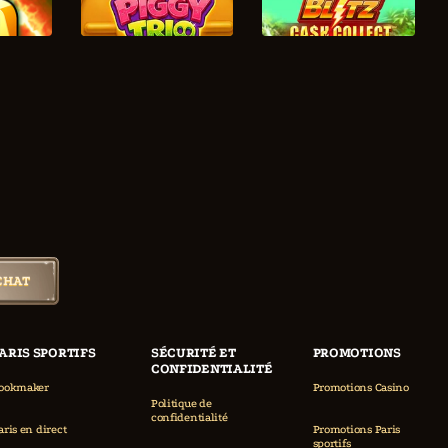
AU
NOUVEAU
CHAT
ARIS SPORTIFS
SÉCURITÉ ET
PROMOTIONS
CONFIDENTIALITÉ
ookmaker
Promotions Casino
Politique de
confidentialité
aris en direct
Promotions Paris
sportifs