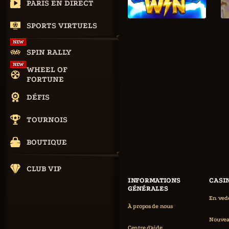
PARIS EN DIRECT
SPORTS VIRTUELS
NOUVEAU
NEW
SPIN RALLY
NEW
WHEEL OF
FORTUNE
DÉFIS
TOURNOIS
BOUTIQUE
CLUB VIP
INFORMATIONS
CASI
GÉNÉRALES
En ved
À propos de nous
Nouvea
Centre d'aide