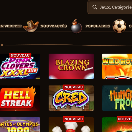
Jeux, Catégorie
EN VEDETTE
NOUVEAUTÉS
POPULAIRES
C
NOUVEAU
NOUVEAU
NOUVEAU
NOUVE