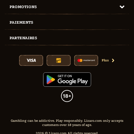
PROMOTIONS
PAIEMENTS
PARTENAIRES
Plus
Gambling can be addictive. Play responsibly. Lizaro.com only accepts
customers over 18 years of age.
2026 © Lizaro.com All rights reserved.