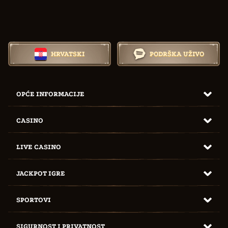
HRVATSKI
PODRŠKA UŽIVO
OPĆE INFORMACIJE
CASINO
LIVE CASINO
JACKPOT IGRE
SPORTOVI
SIGURNOST I PRIVATNOST