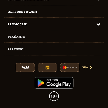
ODREDBE I UVJETI
PROMOCIJE
PLAĆANJE
PARTNERI
Više