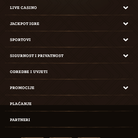
LIVE CASINO
JACKPOT IGRE
SPORTOVI
SIGURNOST I PRIVATNOST
ODREDBE I UVJETI
PROMOCIJE
PLAĆANJE
PARTNERI