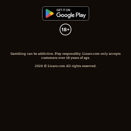
Gambling can be addictive. Play responsibly. Lizaro.com only accepts
customers over 18 years of age.
2026 © Lizaro.com All rights reserved.
Sütiket használuk, tekintsd meg a
Sütikre vonatkozó tájékoztató
aloldalt
további információért. Ezeket a
MIND ELFOGADOM
beállításokat megváltoztathatod a
Süti Beállításoknál