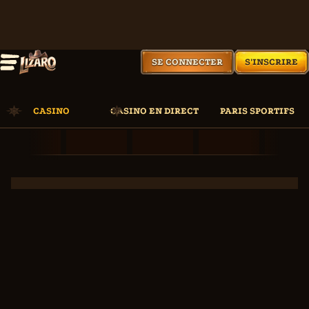
SE CONNECTER
S'INSCRIRE
CASINO
CASINO EN DIRECT
PARIS SPORTIFS