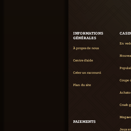
INFORMATIONS
CASI
GÉNÉRALES
En ved
À propos de nous
Nouvea
Centre d'aide
Populai
Créer un raccourci
Coupe 
Plan du site
Achats
Crash 
Megaw
PAIEMENTS
Jeux en