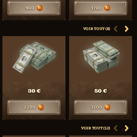
900
1700
VOIR TOUT (8)
30 €
50 €
2200
3200
VOIR TOUT (12)