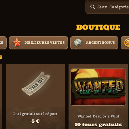
Jeux, Catégorie
BOUTIQUE
ES
MEILLEURES VENTES
ARGENT BONUS
S
Pari gratuit sur le Sport
Wanted: Dead or a Wild
5 €
10 tours gratuits