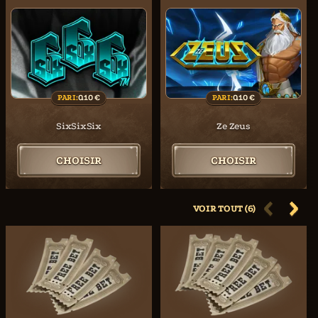
PARI:
0.10 €
PARI:
0.10 €
SixSixSix
Ze Zeus
CHOISIR
CHOISIR
VOIR TOUT (6)