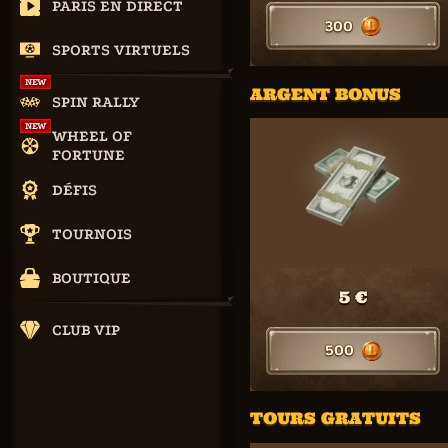
PARIS EN DIRECT
300
SPORTS VIRTUELS
NEW
ARGENT BONUS
SPIN RALLY
NEW
WHEEL OF
FORTUNE
DÉFIS
TOURNOIS
BOUTIQUE
5 €
CLUB VIP
500
TOURS GRATUITS