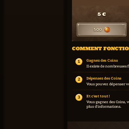
5 €
500
COMMENT FONCTIO
Gagnez des Coins
1
Il existe de nombreuses 
Dépensez des Coins
2
Vous pouvez dépenser vos 
Et c'est tout !
3
Vous gagnez des Coins, v
plus d'informations.