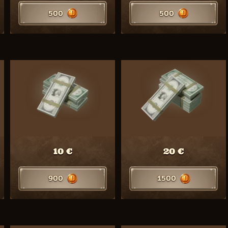
500
500
10 €
20 €
900
1500