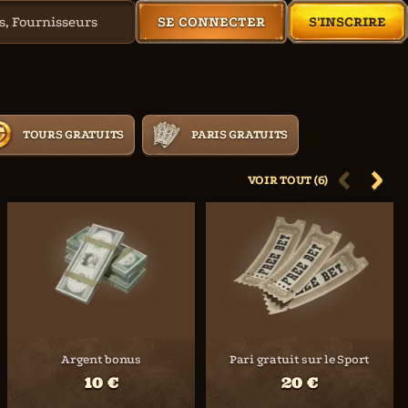
s, Fournisseurs
SE CONNECTER
S'INSCRIRE
TOURS GRATUITS
PARIS GRATUITS
VOIR TOUT (6)
Argent bonus
Pari gratuit sur le Sport
10 €
20 €