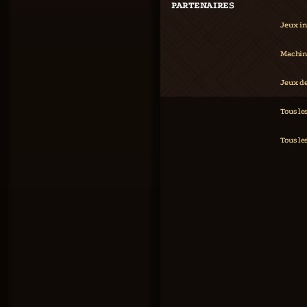
PARTENAIRES
Jeux i
Machin
Jeux de
Tous le
Tous le