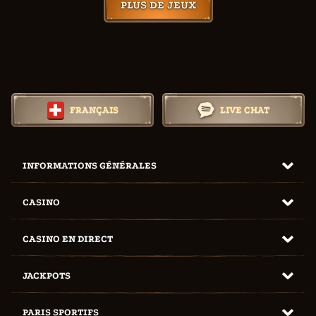
PLUS DE JEUX
NOUVEAU
5 555.96 €
FRANÇAIS
LIVE CHAT
INFORMATIONS GÉNÉRALES
CASINO
CASINO EN DIRECT
JACKPOTS
PARIS SPORTIFS