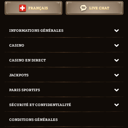
FRANÇAIS
LIVE CHAT
INFORMATIONS GÉNÉRALES
CASINO
CASINO EN DIRECT
JACKPOTS
PARIS SPORTIFS
SÉCURITÉ ET CONFIDENTIALITÉ
CONDITIONS GÉNÉRALES