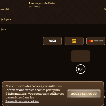
Tous les jeux de Casino
en Direct
 société
T
s jackpots
s jeux
Nous utilisons des cookies, consultez les
Informations sur les cookies
pour plus
Gambling can be addictive. Play responsibly. Lizaro.com only accepts 
d'informations. Vous pouvez modifier vos
ACCEPTER TOUT
paramètres dans les
2026 © Lizaro.com All rights reserved.
Paramètres des cookies.