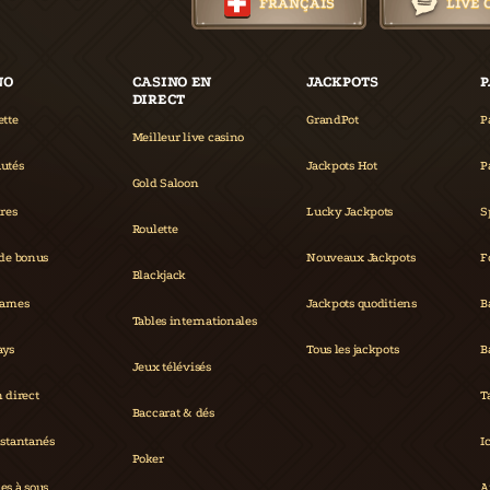
FRANÇAIS
LIVE 
NO
CASINO EN
JACKPOTS
P
DIRECT
ette
GrandPot
P
Meilleur live casino
utés
Jackpots Hot
P
Gold Saloon
res
Lucky Jackpots
S
Roulette
 de bonus
Nouveaux Jackpots
F
Blackjack
games
Jackpots quoditiens
B
Tables internationales
ays
Tous les jackpots
B
Jeux télévisés
 direct
T
Baccarat & dés
nstantanés
I
Poker
es à sous
A