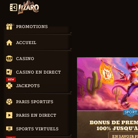
PROMOTIONS
ACCUEIL
CASINO
CASINO EN DIRECT
NEW
JACKPOTS
PARIS SPORTIFS
SPORT
PARIS EN DIRECT
BONUS DE PRE
100% JUSQU’À
SPORTS VIRTUELS
EN SAVOIR P