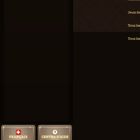
Jeux de
Tous le
Tous le
FRANÇAIS
CENTRE D'AIDE