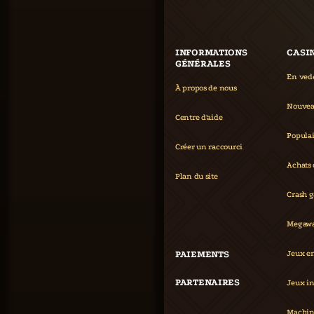
INFORMATIONS
CASI
GÉNÉRALES
En ved
À propos de nous
Nouvea
Centre d'aide
Populai
Créer un raccourci
Achats
Plan du site
Crash 
Megaw
PAIEMENTS
Jeux en
PARTENAIRES
Jeux i
Machin