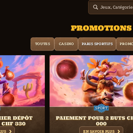
Jeux, Catégorie
PROMOTIONS
TOUTES
CASINO
PARIS SPORTIFS
PROMO
SPORT
MIER DÉPÔT
PAIEMENT POUR 2 BUTS C
 CHF 330
000
LUS
EN SAVOIR PLUS