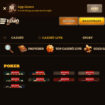
App Lizaro
APRI
Accedi all'app per giocare al meglio
ACCEDI
REGISTRATI
CASINÒ
CASINÒ LIVE
SPORT
PROVIDER
TOP CASINÒ LIVE
GOLD 
POKER
NUOVO
NUOVO
NUOVO
NUOVO
NUOVO
NUOVO
NUOVO
NUOVO
NUOVO