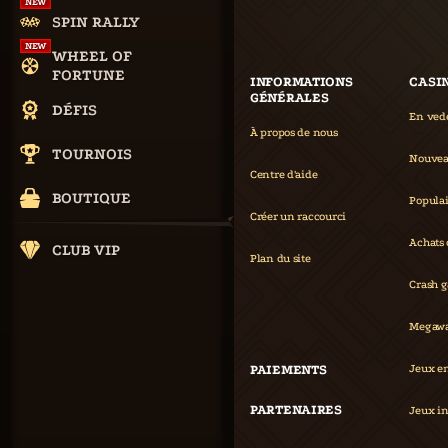
NEW
SPIN RALLY
NEW
WHEEL OF
FORTUNE
INFORMATIONS
CASI
GÉNÉRALES
DÉFIS
En ved
À propos de nous
TOURNOIS
Nouvea
Centre d'aide
BOUTIQUE
Populai
Créer un raccourci
Achats
CLUB VIP
Plan du site
Crash 
Megaw
PAIEMENTS
Jeux en
PARTENAIRES
Jeux i