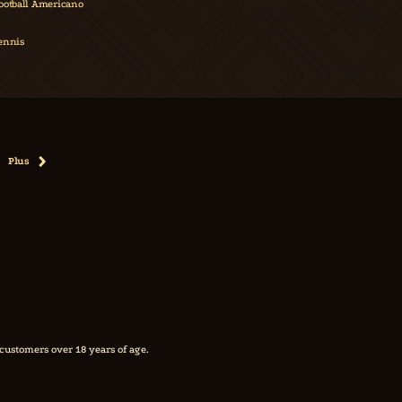
ootball Americano
ennis
Plus
customers over 18 years of age.