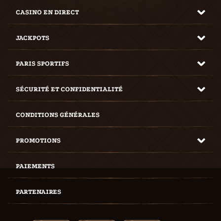
CASINO EN DIRECT
JACKPOTS
PARIS SPORTIFS
SÉCURITÉ ET CONFIDENTIALITÉ
CONDITIONS GÉNÉRALES
PROMOTIONS
PAIEMENTS
PARTENAIRES