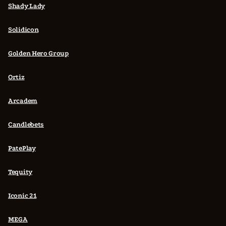
Shady Lady
Solidicon
Golden Hero Group
Ortiz
Arcadem
Candlebets
PatePlay
Tequity
Iconic 21
MEGA