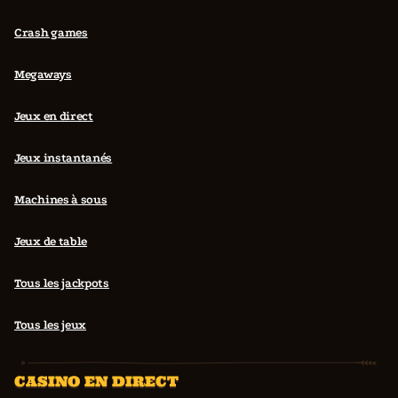
Crash games
Megaways
Jeux en direct
Jeux instantanés
Machines à sous
Jeux de table
Tous les jackpots
Tous les jeux
CASINO EN DIRECT