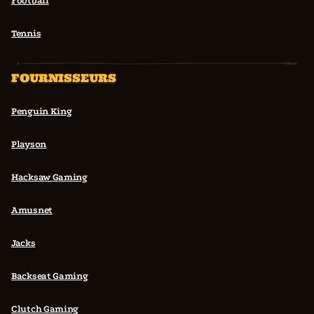
Football
Tennis
FOURNISSEURS
Penguin King
Playson
Hacksaw Gaming
Amusnet
Jacks
Backseat Gaming
Clutch Gaming