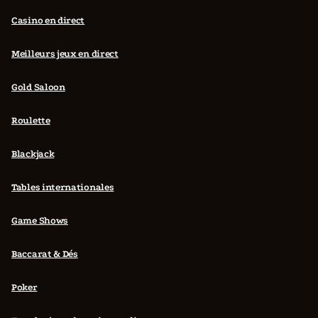
Casino en direct
Meilleurs jeux en direct
Gold Saloon
Roulette
Blackjack
Tables internationales
Game Shows
Baccarat & Dés
Poker