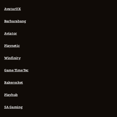
AvatarUX
Barbarabang
Aviator
Playnetic
Winfinity
Game Time Tec
Rakerocket
Playhub
SA Gaming