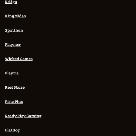
Religa
KingMidas
Spinthon
Playmer
Wicked Games
Playzia
Reel Noise
PittaPlus
Ready Play Gaming
Flatdog