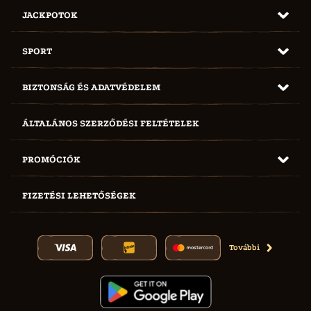
JACKPOTOK
SPORT
BIZTONSÁG ÉS ADATVÉDELEM
ÁLTALÁNOS SZERZŐDÉSI FELTÉTELEK
PROMÓCIÓK
FIZETÉSI LEHETŐSÉGEK
További