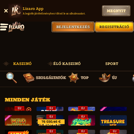
Lizaro App
MEGNYIT
A legjobb játékélményhez töltsd le az alkalmazást.
BEJELENTKEZÉS
REGISZTRÁCIÓ
KASZINÓ
ÉLŐ KASZINÓ
SPORT
SZOLGÁLTATÓK
TOP
ÚJ
MINDEN JÁTÉK
ÚJ
ÚJ
ÚJ
ÚJ
ÚJ
76 030,46 €
ÚJ
ÚJ
ÚJ