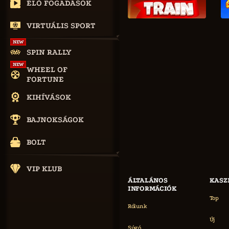
ÉLŐ FOGADÁSOK
VIRTUÁLIS SPORT
NEW
SPIN RALLY
NEW
WHEEL OF
FORTUNE
KIHÍVÁSOK
BAJNOKSÁGOK
BOLT
VIP KLUB
ÁLTALÁNOS
KASZ
INFORMÁCIÓK
Top
Rólunk
Új
Súgó