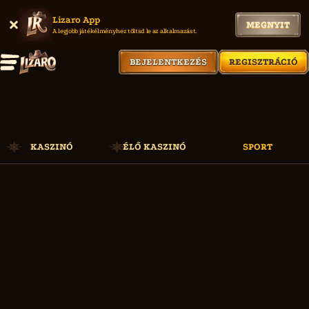
Lizaro App
MEGNYIT
A legjobb játékélményhez töltsd le az alkalmazást.
BEJELENTKEZÉS
REGISZTRÁCIÓ
KASZINÓ
ÉLŐ KASZINÓ
SPORT