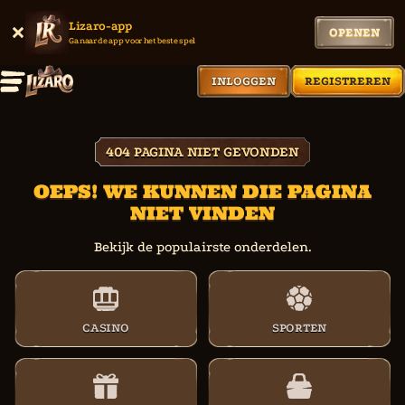
Lizaro-app
OPENEN
Ga naar de app voor het beste spel
INLOGGEN
REGISTREREN
404 PAGINA NIET GEVONDEN
OEPS! WE KUNNEN DIE PAGINA
NIET VINDEN
Bekijk de populairste onderdelen.
CASINO
SPORTEN