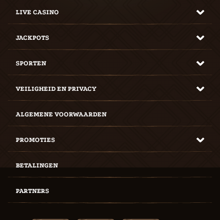
LIVE CASINO
JACKPOTS
SPORTEN
VEILIGHEID EN PRIVACY
ALGEMENE VOORWAARDEN
PROMOTIES
BETALINGEN
PARTNERS