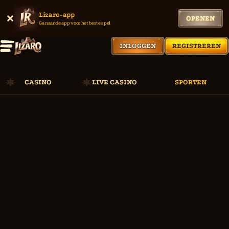
Lizaro-app
OPENEN
Ga naar de app voor het beste spel
INLOGGEN
REGISTREREN
CASINO
LIVE CASINO
SPORTEN