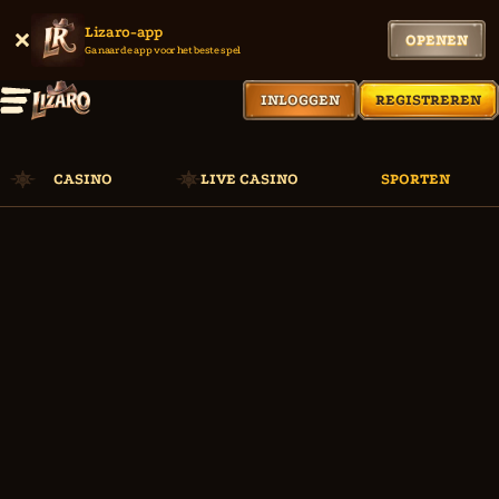
Lizaro-app
OPENEN
Ga naar de app voor het beste spel
INLOGGEN
REGISTREREN
CASINO
LIVE CASINO
SPORTEN