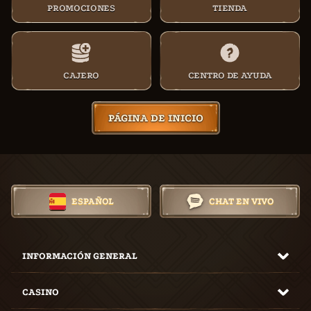
PROMOCIONES
TIENDA
CAJERO
CENTRO DE AYUDA
PÁGINA DE INICIO
ESPAÑOL
CHAT EN VIVO
INFORMACIÓN GENERAL
CASINO