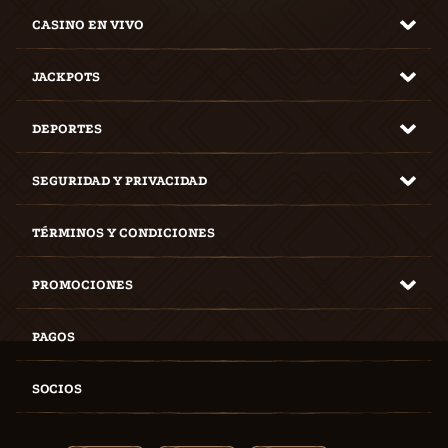
CASINO EN VIVO
JACKPOTS
DEPORTES
SEGURIDAD Y PRIVACIDAD
TÉRMINOS Y CONDICIONES
PROMOCIONES
PAGOS
SOCIOS