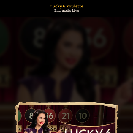
Lucky 6 Roulette
Pragmatic Live