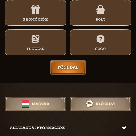
PROMÓCIÓK
BOLT
PÉNZTÁR
SÚGÓ
FŐOLDAL
MAGYAR
ÉLŐ CHAT
ÁLTALÁNOS INFORMÁCIÓK