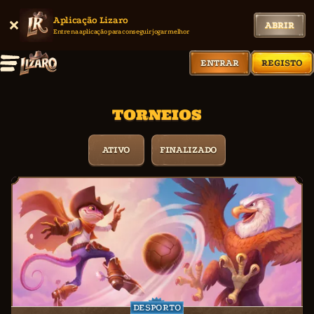
Aplicação Lizaro
ABRIR
Entre na aplicação para conseguir jogar melhor
ENTRAR
REGISTO
TORNEIOS
ATIVO
FINALIZADO
DESPORTO