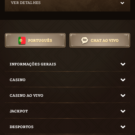
VER DETALHES
PORTUGUÊS
CHAT AO VIVO
INFORMAÇÕES GERAIS
CASINO
CASINO AO VIVO
JACKPOT
DESPORTOS