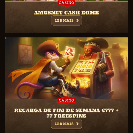
CASINO
AMUSNET CASH BOMB
LER MAIS
CASINO
RECARGA DE FIM DE SEMANA €777 +
77 FREESPINS
LER MAIS