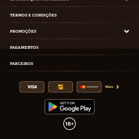
TERMOS E CONDIÇÕES
PROMOÇÕES
PAGAMENTOS
PARCEIROS
Mais