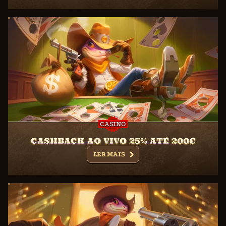
CASINO
CASHBACK AO VIVO 25% ATÉ 200€
LER MAIS