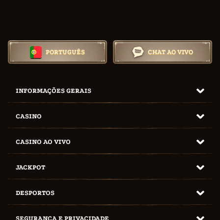
PORTUGUÊS
CHAT AO VIVO
INFORMAÇÕES GERAIS
CASINO
CASINO AO VIVO
JACKPOT
DESPORTOS
SEGURANÇA E PRIVACIDADE