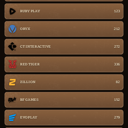
RUBY PLAY
123
ORYX
212
CT INTERACTIVE
272
RED TIGER
336
ZILLION
82
BF GAMES
152
EVOPLAY
279