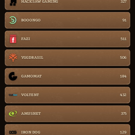
HACKSAW GAMING
327
BOOONGO
91
FAZI
511
YGGDRASIL
506
GAMOMAT
184
VOLTENT
432
AMUSNET
375
IRON DOG
129