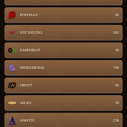
POPIPLAY
85
EGT DIGITAL
182
GAMEBEAT
55
SPINOMENAL
799
INOUT
65
JACKS
30
AMATIC
239