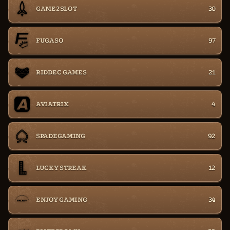
GAME2SLOT
30
FUGASO
97
RIDDEC GAMES
21
AVIATRIX
4
SPADEGAMING
92
LUCKY STREAK
12
ENJOY GAMING
34