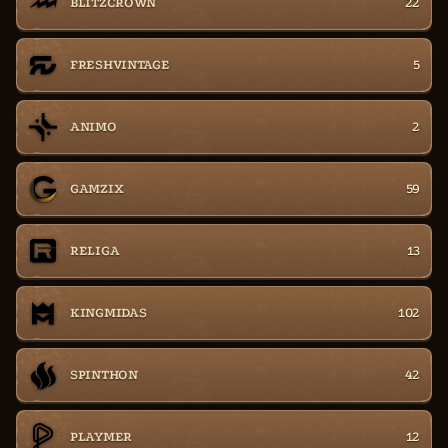
BLITZCROWN
22
FRESHVINTAGE
5
ANIMO
2
GAMZIX
59
RELIGA
13
KINGMIDAS
102
SPINTHON
42
PLAYMER
12