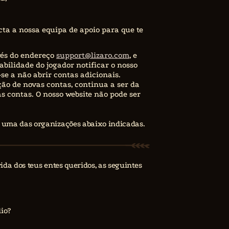
cta a nossa equipa de apoio para que te
vés do endereço
support@lizaro.com
, e
bilidade do jogador notificar o nosso
se a não abrir contas adicionais.
ção de novas contas, continua a ser da
s contas. O nosso website não pode ser
r uma das organizações abaixo indicadas.
ida dos teus entes queridos, as seguintes
io?