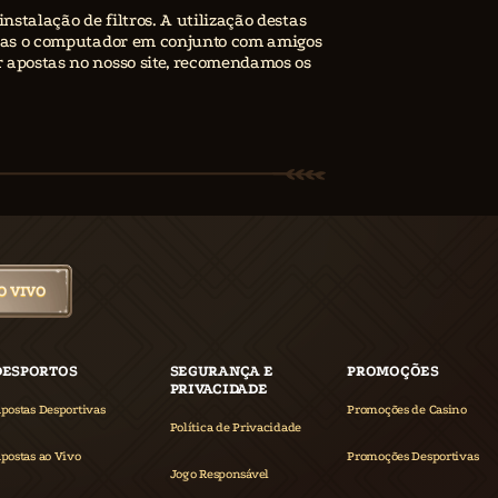
nstalação de filtros. A utilização destas
ilizas o computador em conjunto com amigos
ar apostas no nosso site, recomendamos os
O VIVO
DESPORTOS
SEGURANÇA E
PROMOÇÕES
PRIVACIDADE
postas Desportivas
Promoções de Casino
Política de Privacidade
postas ao Vivo
Promoções Desportivas
Jogo Responsável