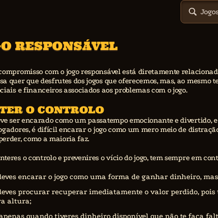
Jogos
O RESPONSÁVEL
compromisso com o jogo responsável está diretamente relacionado 
a quer que desfrutes dos jogos que oferecemos, mas, ao mesmo tem
ciais e financeiros associados aos problemas com o jogo.
TER O CONTROLO
eve ser encarado como um passatempo emocionante e divertido, 
ogadores, é difícil encarar o jogo como um mero meio de distraç
erder, como a maioria faz.
teres o controlo e prevenires o vício do jogo, tem sempre em cont
deves encarar o jogo como uma forma de ganhar dinheiro, ma
eves procurar recuperar imediatamente o valor perdido, pois 
a altura;
apenas quando tiveres dinheiro disponível que não te faça falt