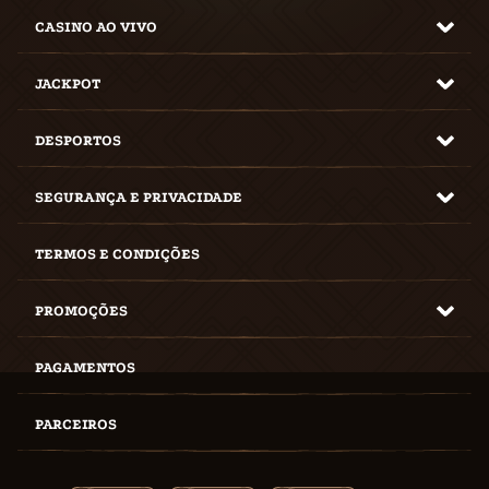
CASINO AO VIVO
JACKPOT
DESPORTOS
SEGURANÇA E PRIVACIDADE
TERMOS E CONDIÇÕES
PROMOÇÕES
PAGAMENTOS
PARCEIROS