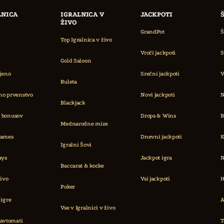
LNICA
IGRALNICA V
JACKPOTI
ŽIVO
GrandPot
Š
Top Igralnica v živo
Vroči jackpoti
S
Gold Saloon
ljeno
Srečni jackpoti
V
Ruleta
no prvenstvo
Novi jackpoti
N
Blackjack
 bonusov
Drops & Wins
B
Mednarodne mize
games
Dnevni jackpoti
K
Igralni Šovi
ays
Jackpot igra
N
Baccarat & kocke
živo
Vsi jackpoti
H
Poker
 igre
A
Vse v Igralnici v živo
 avtomati
T