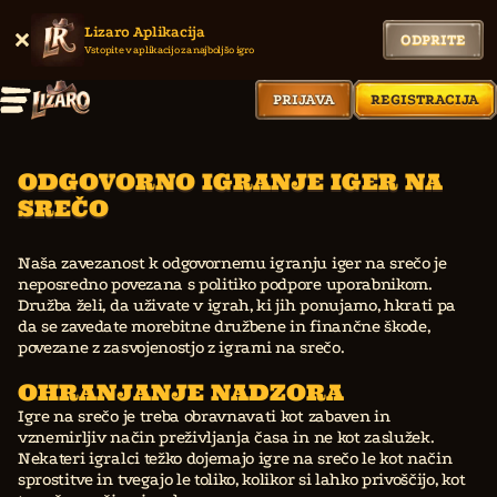
Lizaro Aplikacija
ODPRITE
Vstopite v aplikacijo za najboljšo igro
PRIJAVA
REGISTRACIJA
ODGOVORNO IGRANJE IGER NA
SREČO
Naša zavezanost k odgovornemu igranju iger na srečo je
neposredno povezana s politiko podpore uporabnikom.
Družba želi, da uživate v igrah, ki jih ponujamo, hkrati pa
da se zavedate morebitne družbene in finančne škode,
povezane z zasvojenostjo z igrami na srečo.
OHRANJANJE NADZORA
Igre na srečo je treba obravnavati kot zabaven in
vznemirljiv način preživljanja časa in ne kot zaslužek.
Nekateri igralci težko dojemajo igre na srečo le kot način
sprostitve in tvegajo le toliko, kolikor si lahko privoščijo, kot