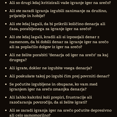
Ali so drugi kdaj kritizirali vaše igranje iger na srečo?
Ali ste zaradi igranja izgubili zanimanje za družino,
prijatelje in hobije?
Ali ste kdaj lagali, da bi prikrili količino denarja ali
časa, porabljenega za igranje iger na srečo?
Ali ste kdaj lagali, kradli ali si izposojali denar z
namenom, da bi dobili denar za igranje iger na srečo
ali za poplačilo dolgov iz iger na srečo?
Ali ne želite porabiti "denarja od iger na srečo" za kaj
drugega?
Ali igrate, dokler ne izgubite vsega denarja?
Ali poskušate takoj po izgubi čim prej povrniti denar?
Se počutite izgubljene in obupane, ko vam med
igranjem iger na srečo zmanjka denarja?
Ali lahko kakršni koli prepiri, frustracije ali
razočaranja povzročijo, da si želite igrati?
Ali se zaradi igranja iger na srečo počutite depresivno
ali celo samomorilno?