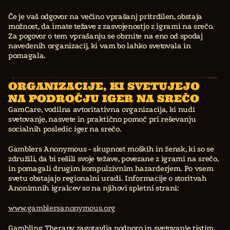
Če je vaš odgovor na večino vprašanj pritrdilen, obstaja
možnost, da imate težave z zasvojenostjo z igrami na srečo.
Za pogovor o tem vprašanju se obrnite na eno od spodaj
navedenih organizacij, ki vam bo lahko svetovala in
pomagala.
ORGANIZACIJE, KI SVETUJEJO
NA PODROČJU IGER NA SREČO
GamCare, vodilna avtoritativna organizacija, ki nudi
svetovanje, nasvete in praktično pomoč pri reševanju
socialnih posledic iger na srečo.
Gamblers Anonymous - skupnost moških in žensk, ki so se
združili, da bi rešili svoje težave, povezane z igrami na srečo,
in pomagali drugim kompulzivnim hazarderjem. Po vsem
svetu obstajajo regionalni uradi. Informacije o storitvah
Anonimnih igralcev so na njihovi spletni strani:
www.gamblersanonymous.org
Gambling Therapy zagotavlja podporo in svetovanje tistim,