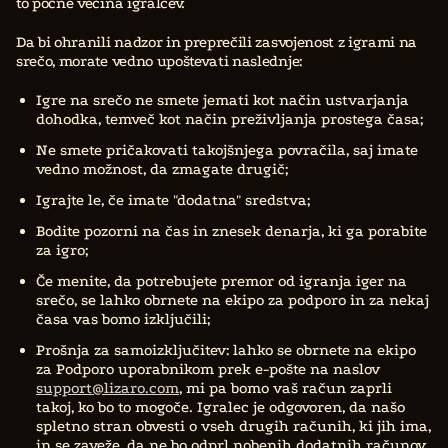
to počne večina igralcev.
Da bi ohranili nadzor in preprečili zasvojenost z igrami na
srečo, morate vedno upoštevati naslednje:
Igre na srečo ne smete jemati kot način ustvarjanja
dohodka, temveč kot način preživljanja prostega časa;
Ne smete pričakovati takojšnjega povračila, saj imate
vedno možnost, da zmagate drugič;
Igrajte le, če imate "dodatna" sredstva;
Bodite pozorni na čas in znesek denarja, ki ga porabite
za igro;
Če menite, da potrebujete premor od igranja iger na
srečo, se lahko obrnete na ekipo za podporo in za nekaj
časa vas bomo izključili;
Prošnja za samoizključitev: lahko se obrnete na ekipo
za Podporo uporabnikom prek e-pošte na naslov
support@lizaro.com
, mi pa bomo vaš račun zaprli
takoj, ko bo to mogoče. Igralec je odgovoren, da našo
spletno stran obvesti o vseh drugih računih, ki jih ima,
in se zaveže, da ne bo odprl nobenih dodatnih računov.