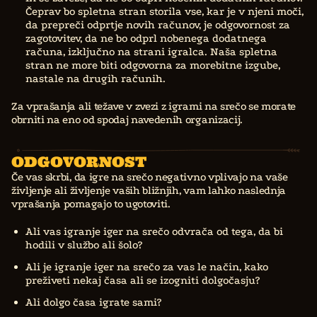
Čeprav bo spletna stran storila vse, kar je v njeni moči,
da prepreči odprtje novih računov, je odgovornost za
zagotovitev, da ne bo odprl nobenega dodatnega
računa, izključno na strani igralca. Naša spletna
stran ne more biti odgovorna za morebitne izgube,
nastale na drugih računih.
Za vprašanja ali težave v zvezi z igrami na srečo se morate
obrniti na eno od spodaj navedenih organizacij.
ODGOVORNOST
Če vas skrbi, da igre na srečo negativno vplivajo na vaše
življenje ali življenje vaših bližnjih, vam lahko naslednja
vprašanja pomagajo to ugotoviti.
Ali vas igranje iger na srečo odvrača od tega, da bi
hodili v službo ali šolo?
Ali je igranje iger na srečo za vas le način, kako
preživeti nekaj časa ali se izogniti dolgočasju?
Ali dolgo časa igrate sami?