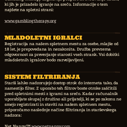
ki jih je prizadelo igranje na srečo. Informacije o tem
najdete na spletni strani:
www.gamblingtherapy.org
MLADOLETNI IGRALCI
Registracija na našem spletnem mestu za osebe, mlajše od
18 let, je prepovedana in nezakonita. Družba prevzema
odgovornost za preverjanje starosti vseh strank. Vsi dobitki
mladoletnih igralcev bodo razveljavljeni.
SISTEM FILTRIRANJA
Starši lahko nadzorujejo dostop otrok do interneta tako, da
namestijo filter. Z uporabo teh filtrov boste otroke zaščitili
pred spletnimi mesti z igrami na srečo. Kadar računalnik
uporabljate skupaj z družino ali prijatelji, ki se po zakonu ne
smejo registrirati in staviti na našem spletnem mestu,
priporočamo naslednje načine filtriranja in starševskega
nadzora:
Net Nanny™
www.netnanny.com