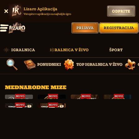
Lizaro Aplikacija
ODPRITE
Vstopite v aplikacijo za najboljšo igro
PRIJAVA
REGISTRACIJA
IGRALNICA
IGRALNICA V ŽIVO
ŠPORT
PONUDNIKI
TOP IGRALNICA V ŽIVO
MEDNARODNE MIZE
NOVO
NOVO
NOVO
NOVO
NOVO
NOVO