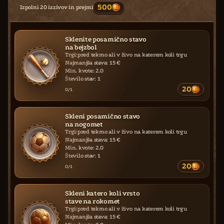
500
Izpolni 20 izzivov in prejmi
Sklenite posamično stavo
na bejzbol
Trgi:
pred tekmo ali v živo na katerem koli trgu
Najmanjša stava:
15 €
Min. kvote:
2.0
Število stav:
1
20
0/1
Skleni posamično stavo
na nogomet
Trgi:
pred tekmo ali v živo na katerem koli trgu
Najmanjša stava:
15 €
Min. kvote:
2.0
Število stav:
1
20
0/1
Skleni katero koli vrsto
stave na rokomet
Trgi:
pred tekmo ali v živo na katerem koli trgu
Najmanjša stava:
15 €