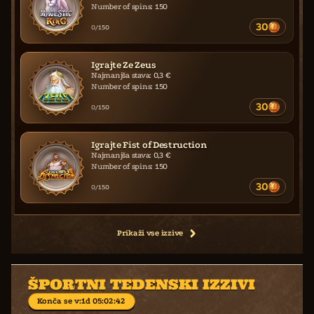
Number of spins:
150
30
0/150
Igrajte Ze Zeus
Najmanjša stava:
0,3 €
Number of spins:
150
30
0/150
Igrajte Fist of Destruction
Najmanjša stava:
0,3 €
Number of spins:
150
30
0/150
Prikaži vse izzive
ŠPORTNI TEDENSKI IZZIVI
Konča se v:
1d 05:02:42