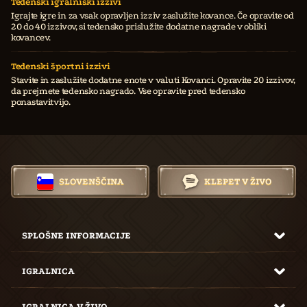
Tedenski igralniški izzivi
Igrajte igre in za vsak opravljen izziv zaslužite kovance. Če opravite od
20 do 40 izzivov, si tedensko prislužite dodatne nagrade v obliki
kovancev.
Tedenski športni izzivi
Stavite in zaslužite dodatne enote v valuti Kovanci. Opravite 20 izzivov,
da prejmete tedensko nagrado. Vse opravite pred tedensko
ponastavitvijo.
SLOVENŠČINA
KLEPET V ŽIVO
SPLOŠNE INFORMACIJE
IGRALNICA
IGRALNICA V ŽIVO