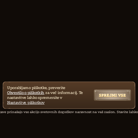
Uporabljamo piškotke, preverite
Obvestilo o piškotkih
za več informacij. Te
SPREJMI VSE
nastavitve lahko spremenite v
Nastavitve piškotkov
o
ave prinašajo vso akcijo svetovnih dogodkov naravnost na vaš zaslon. Stavite lahko
te
virtualne športne stave
za neskončne priložnosti.
 na hitro prihajajoče se športne spektakle ali pa se podajte naravnost v središče doga
omoči v obliki velikodušne Lizaro promocije za spletne športne stave?
ga prvega športnega bonusa, s katerim boste lahko kar najbolje izkoristili svoje pr