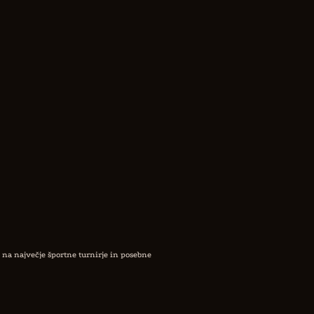
 na največje športne turnirje in posebne
janja s stavami v živo. In kaj bi bile
vo vplačilo. Naše intuitivno in