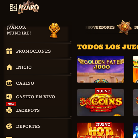
¡VAMOS,
PROVEEDORES
D
MUNDIAL!
TODOS LOS JU
PROMOCIONES
INICIO
CASINO
NUEVO
CASINO EN VIVO
NEW
JACKPOTS
NUEVO
DEPORTES