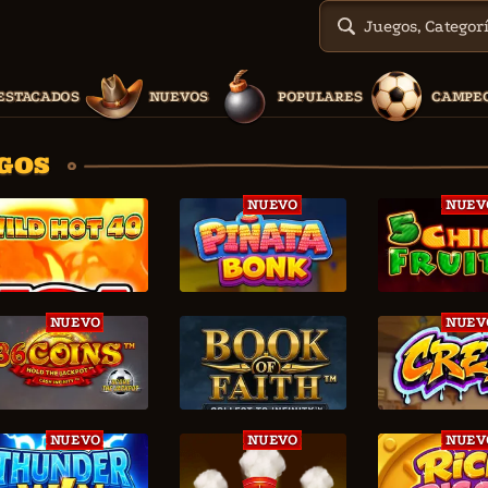
Juegos, Categor
ESTACADOS
NUEVOS
POPULARES
CAMPE
EGOS
NUEVO
NUEV
NUEVO
NUEV
NUEVO
NUEVO
NUEV