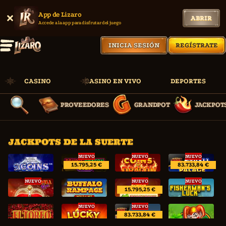
App de Lizaro
ABRIR
Accede a la app para disfrutar del juego
INICIA SESIÓN
REGÍSTRATE
CASINO
CASINO EN VIVO
DEPORTES
PROVEEDORES
GRANDPOT
JACKPOT
JACKPOTS DE LA SUERTE
NUEVO
NUEVO
NUEVO
15.795,25 €
83.733,84 €
NUEVO
NUEVO
NUEVO
15.795,25 €
NUEVO
NUEVO
83.733,84 €