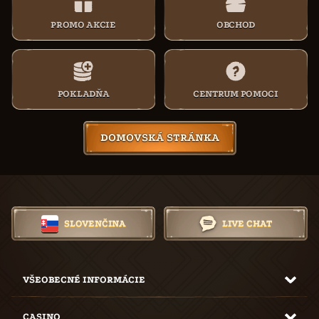
PROMO AKCIE
OBCHOD
POKLADŇA
CENTRUM POMOCI
DOMOVSKÁ STRÁNKA
SLOVENČINA
LIVE CHAT
VŠEOBECNÉ INFORMÁCIE
CASINO