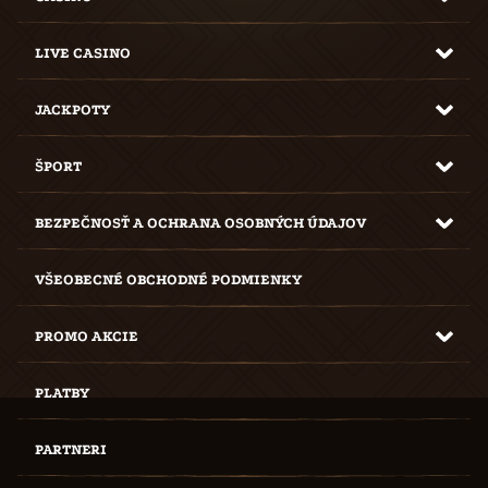
LIVE CASINO
JACKPOTY
ŠPORT
BEZPEČNOSŤ A OCHRANA OSOBNÝCH ÚDAJOV
VŠEOBECNÉ OBCHODNÉ PODMIENKY
PROMO AKCIE
PLATBY
PARTNERI