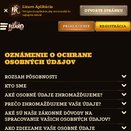
Lizaro Aplikácia
OTVORTE STRÁNKU
Vstúpte do aplikácie, aby ste si mohli čo
najlepšie zahrať
PRIHLÁSENIE
REGISTRÁCIA
OZNÁMENIE O OCHRANE
OSOBNÝCH ÚDAJOV
ROZSAH PÔSOBNOSTI
KTO SME
AKÉ OSOBNÉ ÚDAJE ZHROMAŽĎUJEME?
PREČO ZHROMAŽĎUJEME VAŠE ÚDAJE?
AKÉ SÚ NAŠE ZÁKONNÉ DÔVODY NA
SPRACOVANIE VAŠICH OSOBNÝCH ÚDAJOV?
AKO ZDIEĽAME VAŠE OSOBNÉ ÚDAJE