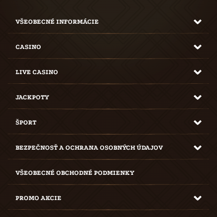
VŠEOBECNÉ INFORMÁCIE
CASINO
LIVE CASINO
JACKPOTY
ŠPORT
BEZPEČNOSŤ A OCHRANA OSOBNÝCH ÚDAJOV
VŠEOBECNÉ OBCHODNÉ PODMIENKY
PROMO AKCIE