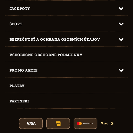
JACKPOTY
ŠPORT
BEZPEČNOSŤ A OCHRANA OSOBNÝCH ÚDAJOV
VŠEOBECNÉ OBCHODNÉ PODMIENKY
PROMO AKCIE
PLATBY
PARTNERI
Viac