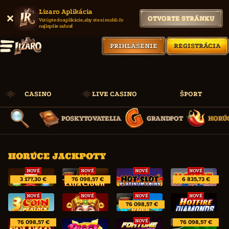
Lizaro Aplikácia
OTVORTE STRÁNKU
Vstúpte do aplikácie, aby ste si mohli čo
najlepšie zahrať
PRIHLÁSENIE
REGISTRÁCIA
CASINO
LIVE CASINO
ŠPORT
POSKYTOVATELIA
GRANDPOT
HORÚ
HORÚCE JACKPOTY
NOVÉ
NOVÉ
NOVÉ
NOVÉ
3 177,30 €
76 098,57 €
6 835,73 €
NOVÉ
NOVÉ
NOVÉ
NOVÉ
76 098,57 €
NOVÉ
76 098,57 €
76 098,57 €