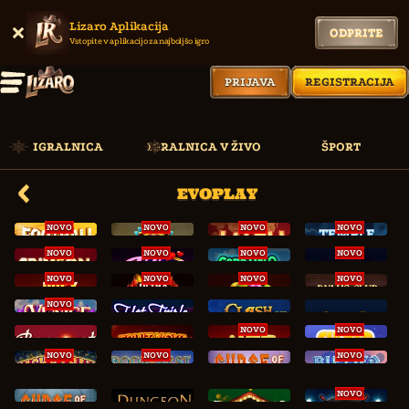
Lizaro Aplikacija
ODPRITE
Vstopite v aplikacijo za najboljšo igro
PRIJAVA
REGISTRACIJA
IGRALNICA
IGRALNICA V ŽIVO
ŠPORT
EVOPLAY
NOVO
NOVO
NOVO
NOVO
NOVO
NOVO
NOVO
NOVO
NOVO
NOVO
NOVO
NOVO
NOVO
NOVO
NOVO
NOVO
NOVO
NOVO
NOVO