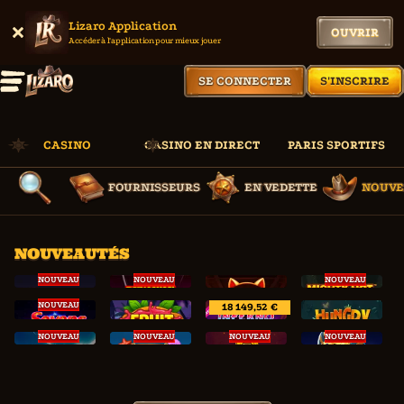
Lizaro Application
OUVRIR
Accéder à l'application pour mieux jouer
SE CONNECTER
S'INSCRIRE
CASINO
CASINO EN DIRECT
PARIS SPORTIFS
FOURNISSEURS
EN VEDETTE
NOUVE
NOUVEAUTÉS
NOUVEAU
NOUVEAU
NOUVEAU
NOUVEAU
18 149,52 €
NOUVEAU
NOUVEAU
NOUVEAU
NOUVEAU
NOUVEAU
NOUVEAU
NOUVEAU
NOUVEAU
NOUVEAU
NOUVEAU
NOUVEAU
132 336,10 €