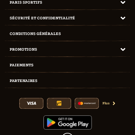
PARIS SPORTIFS
SÉCURITÉ ET CONFIDENTIALITÉ
CONDITIONS GÉNÉRALES
PROMOTIONS
PAIEMENTS
PARTENAIRES
Plus