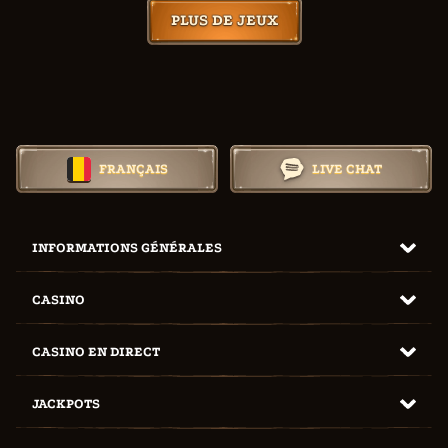
PLUS DE JEUX
NOUVEAU
NOUVEAU
NOUVEAU
NOUVEAU
FRANÇAIS
LIVE CHAT
INFORMATIONS GÉNÉRALES
CASINO
CASINO EN DIRECT
JACKPOTS