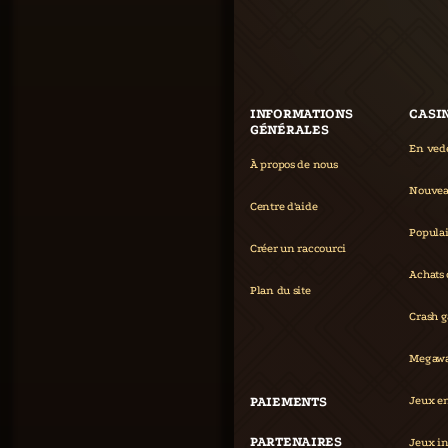
INFORMATIONS
CASI
GÉNÉRALES
En ved
À propos de nous
Nouvea
Centre d'aide
Populai
Créer un raccourci
Achats
Plan du site
Crash 
Megaw
PAIEMENTS
Jeux en
PARTENAIRES
Jeux i