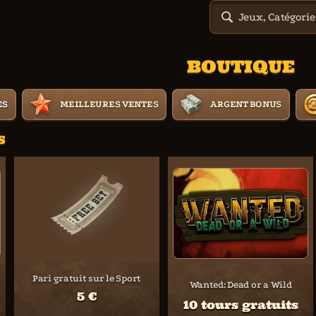
Jeux, Catégorie
BOUTIQUE
ES
MEILLEURES VENTES
ARGENT BONUS
S
Pari gratuit sur le Sport
Wanted: Dead or a Wild
5 €
10 tours gratuits