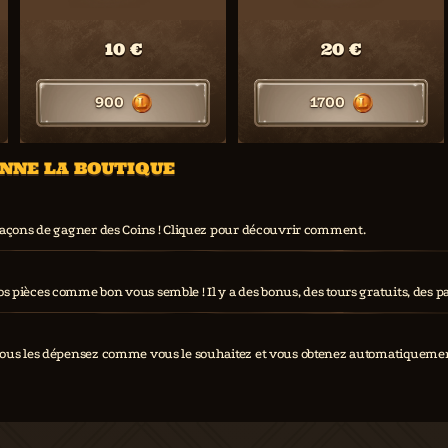
10 €
20 €
900
1700
NNE LA BOUTIQUE
façons de gagner des Coins ! Cliquez pour découvrir comment.
pièces comme bon vous semble ! Il y a des bonus, des tours gratuits, des par
ous les dépensez comme vous le souhaitez et vous obtenez automatiquement 