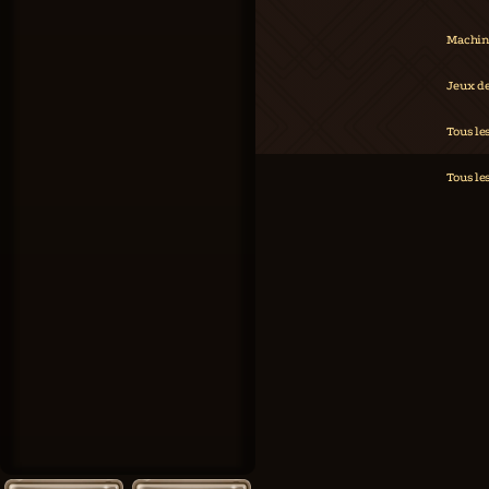
Machin
Jeux de
Tous le
Tous le