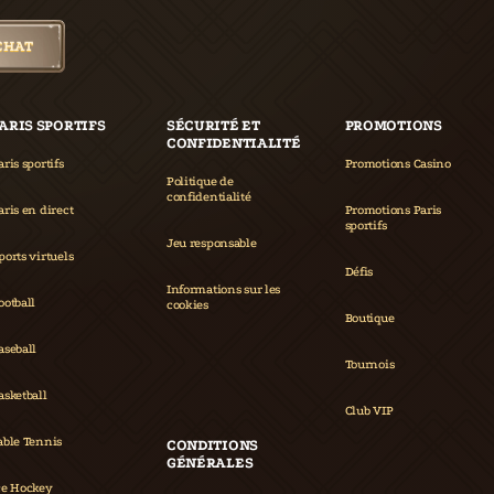
CHAT
ARIS SPORTIFS
SÉCURITÉ ET
PROMOTIONS
CONFIDENTIALITÉ
aris sportifs
Promotions Casino
Politique de
confidentialité
aris en direct
Promotions Paris
sportifs
Jeu responsable
ports virtuels
Défis
Informations sur les
ootball
cookies
Boutique
aseball
Tournois
asketball
Club VIP
able Tennis
CONDITIONS
GÉNÉRALES
ce Hockey